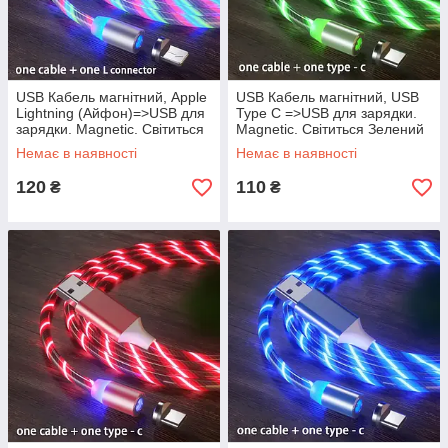
USB Кабель магнітний, Apple
USB Кабель магнітний, USB
Lightning (Айфон)=>USB для
Type C =>USB для зарядки.
зарядки. Magnetic. Світиться
Magnetic. Світиться Зелений
Мультіколор
Немає в наявності
Немає в наявності
120
110
₴
₴