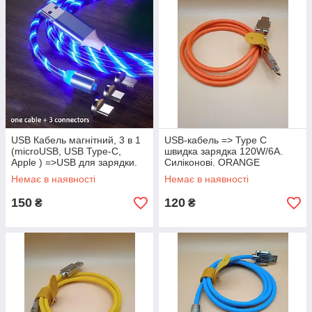
USB Кабель магнітний, 3 в 1
USB-кабель => Type C
(microUSB, USB Type-C,
швидка зарядка 120W/6A.
Apple ) =>USB для зарядки.
Силіконові. ORANGE
Magnetic. Світиться Синій
Немає в наявності
Немає в наявності
150
120
₴
₴