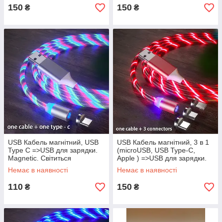
150
150
₴
₴
USB Кабель магнітний, USB
USB Кабель магнітний, 3 в 1
Type C =>USB для зарядки.
(microUSB, USB Type-C,
Magnetic. Світиться
Apple ) =>USB для зарядки.
Мультіколор
Magnetic. Світиться Червоний
Немає в наявності
Немає в наявності
110
150
₴
₴