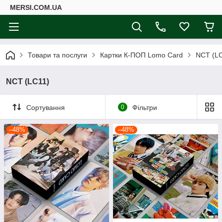
MERSI.COM.UA
Товари та послуги
Картки К-ПОП Lomo Card
NCT (L
NCT (LC11)
Сортування
0
Фільтри
–48%
–48%