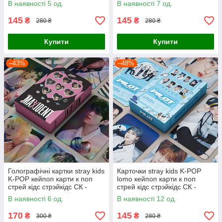
В наявності 5 од.
В наявності 7 од.
145
145
₴
₴
280 ₴
280 ₴
Купити
Купити
–43%
–48%
Голографічні картки stray kids
Карточки stray kids K-POP
K-POP кейпоп карти к поп
lomo кейпоп карти к поп
стрей кідс стрэйкідс СК -
стрей кідс стрэйкідс СК -
Maxident - 55 шт
Fanmeeting - 55 шт
В наявності 6 од.
В наявності 12 од.
170
145
₴
₴
300 ₴
280 ₴