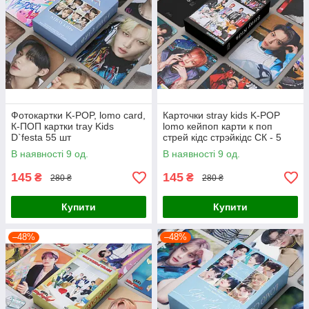
Фотокартки K-POP, lomo card,
Карточки stray kids K-POP
К-ПОП картки tray Kids
lomo кейпоп карти к поп
D`festa 55 шт
стрей кідс стрэйкідс СК - 5
Star - 55 шт
В наявності 9 од.
В наявності 9 од.
145
145
₴
₴
280 ₴
280 ₴
Купити
Купити
–48%
–48%