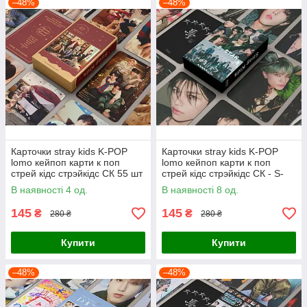
–48%
–48%
Карточки stray kids K-POP
Карточки stray kids K-POP
lomo кейпоп карти к поп
lomo кейпоп карти к поп
стрей кідс стрэйкідс СК 55 шт
стрей кідс стрэйкідс СК - S-
class - 55 шт
В наявності 4 од.
В наявності 8 од.
145
145
₴
₴
280 ₴
280 ₴
Купити
Купити
–48%
–48%