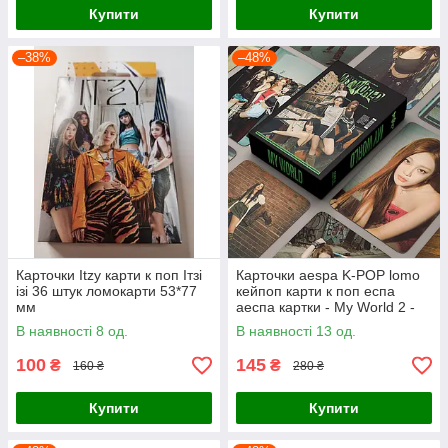
Купити
Купити
–38%
–48%
Карточки Itzy карти к поп Ітзі
Карточки aespa K-POP lomo
ізі 36 штук ломокарти 53*77
кейпоп карти к поп еспа
мм
аеспа картки - My World 2 -
55 шт
В наявності 8 од.
В наявності 13 од.
100
145
₴
₴
160 ₴
280 ₴
Купити
Купити