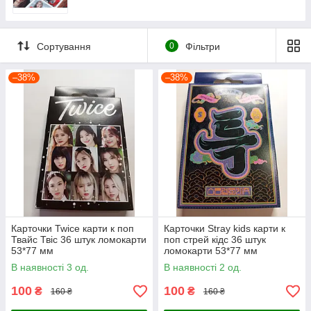
Сортування
0
Фільтри
–38%
–38%
Карточки Twice карти к поп
Карточки Stray kids карти к
Твайс Твіс 36 штук ломокарти
поп стрей кідс 36 штук
53*77 мм
ломокарти 53*77 мм
В наявності 3 од.
В наявності 2 од.
100
100
₴
₴
160 ₴
160 ₴