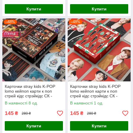
Купити
Купити
–48%
–48%
Карточки stray kids K-POP
Карточки stray kids K-POP
lomo кейпоп карти к поп
lomo кейпоп карти к поп
стрей кідс стрэйкідс СК -
стрей кідс стрэйкідс СК -
Circus - 55 шт
Xmas - 55 шт
В наявності 8 од.
В наявності 1 од.
145
145
₴
₴
280 ₴
280 ₴
Купити
Купити