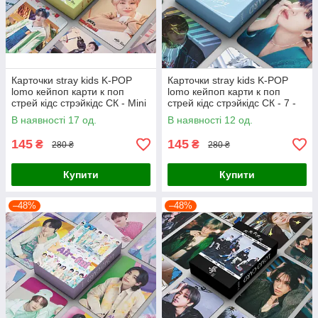
Карточки stray kids K-POP
Карточки stray kids K-POP
lomo кейпоп карти к поп
lomo кейпоп карти к поп
стрей кідс стрэйкідс СК - Mini
стрей кідс стрэйкідс СК - 7 -
World - 55 шт
55 шт
В наявності 17 од.
В наявності 12 од.
145
145
₴
₴
280 ₴
280 ₴
Купити
Купити
–48%
–48%