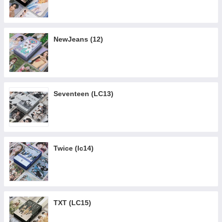
NewJeans (12)
Seventeen (LC13)
Twice (lc14)
TXT (LC15)