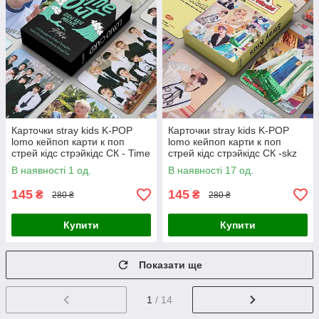
Карточки stray kids K-POP
Карточки stray kids K-POP
lomo кейпоп карти к поп
lomo кейпоп карти к поп
стрей кідс стрэйкідс СК - Time
стрей кідс стрэйкідс СК -skz
Out - 55 шт
mini world - 55 шт
В наявності 1 од.
В наявності 17 од.
145
145
₴
₴
280 ₴
280 ₴
Купити
Купити
Показати ще
1
/ 14