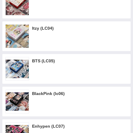
Itzy (LC04)
BTS (LC05)
BlackPink (lc06)
Enhypen (LC07)