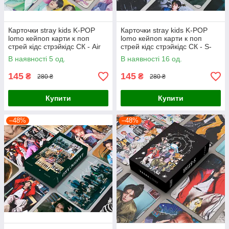
Карточки stray kids K-POP
Карточки stray kids K-POP
lomo кейпоп карти к поп
lomo кейпоп карти к поп
стрей кідс стрэйкідс СК - Air
стрей кідс стрэйкідс СК - S-
ful - 55 шт
class 2 - 55 шт
В наявності 5 од.
В наявності 16 од.
145
145
₴
₴
280 ₴
280 ₴
Купити
Купити
–48%
–48%