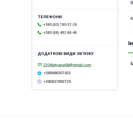
В
К
+380 (63) 780-37-29
+380 (68) 492-86-46
І
Ц
2204tatyana68@gmail.com
+380686307423
+380637893729