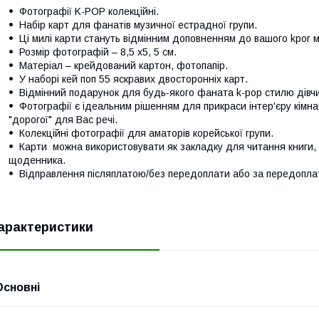
Фотографії K-POP колекційні.
Набір карт для фанатів музичної естрадної групи.
Ці милі карти стануть відмінним доповненням до вашого kpor м
Розмір фотографій – 8,5 х5, 5 см.
Матеріал – крейдований картон, фотопапір.
У наборі кей поп 55 яскравих двосторонніх карт.
Відмінний подарунок для будь-якого фаната k-pop стилю дівчин
Фотографії є ідеальним рішенням для прикраси інтер'єру кімна
"дорогої" для Вас речі.
Колекційні фотографії для аматорів корейської групи.
Карти можна використовувати як закладку для читання книги,
щоденника.
Відправлення післяплатою/без передоплати або за передопл
арактеристики
Основні