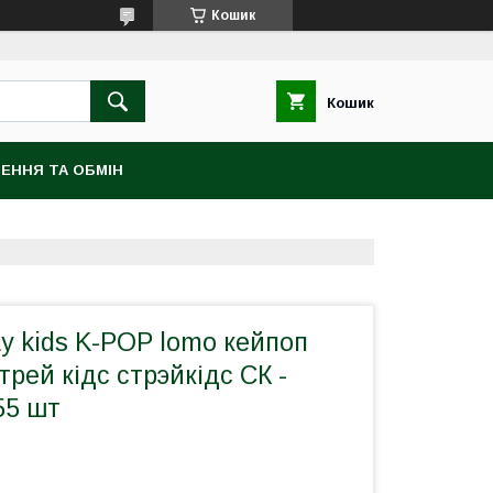
Кошик
Кошик
ЕННЯ ТА ОБМІН
ay kids K-POP lomo кейпоп
трей кідс стрэйкідс СК -
55 шт