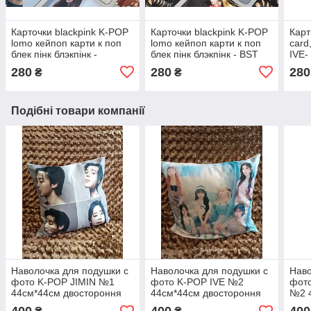
Карточки blackpink K-POP
Карточки blackpink K-POP
Карт
lomo кейпоп карти к поп
lomo кейпоп карти к поп
card
блек пінк блэкпінк -
блек пінк блэкпінк - BST
IVE-
Blackpink - 55 шт
HYDE PARKFESTIVE 55
280
280
280
₴
₴
шт
Подібні товари компанії
Наволочка для подушки с
Наволочка для подушки с
Наво
фото K-POP JIMIN №1
фото K-POP IVE №2
фот
44см*44см двостороння
44см*44см двостороння
№2 
двос