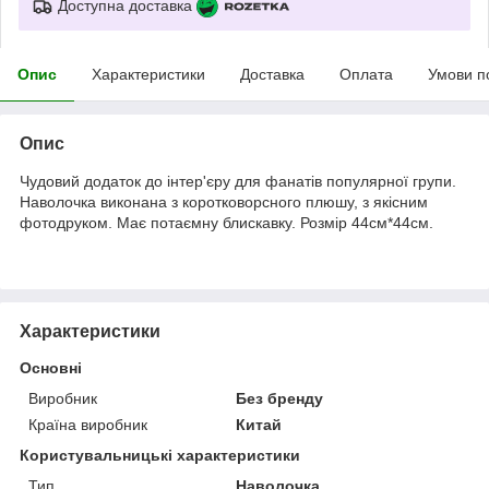
Доступна доставка
Опис
Характеристики
Доставка
Оплата
Умови п
Опис
Чудовий додаток до інтер'єру для фанатів популярної групи.
Наволочка виконана з коротковорсного плюшу, з якісним
фотодруком. Має потаємну блискавку. Розмір 44см*44см.
Характеристики
Основні
Виробник
Без бренду
Країна виробник
Китай
Користувальницькі характеристики
Тип
Наволочка