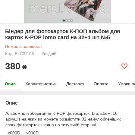
Біндер для фотокарток К-ПОП альбом для
карток K-POP lomo card на 32+1 шт №5
Немає в наявності
Код: BLC32-05
Роздріб
380
₴
Опис
Характеристики
Доставка
Оплата
Умови п
Опис
Альбом для зберігання K-POP фотокарток. В альбомі 16
аркушів на яких ви можете розмістити 32 найулюбленіших
своїх фотокарток + одна на титульній сторінці.
_x000D_ _x000D_