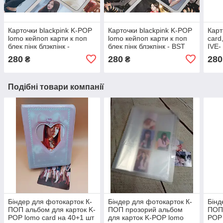
Карточки blackpink K-POP
Карточки blackpink K-POP
Карт
lomo кейпоп карти к поп
lomo кейпоп карти к поп
card
блек пінк блэкпінк -
блек пінк блэкпінк - BST
IVE-
Blackpink - 55 шт
HYDE PARKFESTIVE 55
280
280
280
₴
₴
шт
Подібні товари компанії
Біндер для фотокарток К-
Біндер для фотокарток К-
Бінд
ПОП альбом для карток K-
ПОП прозорий альбом
ПОП 
POP lomo card на 40+1 шт
для карток K-POP lomo
POP 