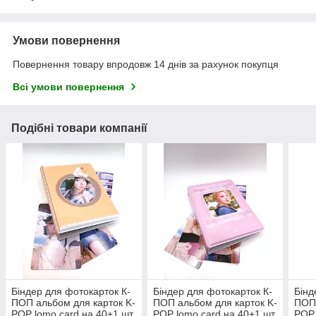
Умови повернення
Повернення товару впродовж 14 днів за рахунок покупця
Всі умови повернення
Подібні товари компанії
Біндер для фотокарток К-
Біндер для фотокарток К-
Бінд
ПОП альбом для карток K-
ПОП альбом для карток K-
ПОП 
POP lomo card на 40+1 шт
POP lomo card на 40+1 шт
POP 