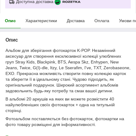
Доступна доставка
Опис
Характеристики
Доставка
Оплата
Умови п
Опис
Альбом для зберігання фотокарток K-POP. Незамінний
аксесуар для створення ексклюзивної колекції улюблених
груп Stray Kids, Blackpink, BTS, Aespa Skz, Enhypen, New
Jeans, Twice, G(I)-dle, Itzy, Le Sserafim, I've, TXT, Zerobaseone,
EXO. Прекрасна можливість створити повну колекцію карток
та зберегти її в ідеальному стані. Чудово підходить, як
оригінальний подарунок. Широкий асортимент альбомів
задовольнить будь-яку потребу та смак вашої дитини.
В альбомі 20 аркушів на яких ви можете розмістити 40
найулюбленіших своїх фотокарток + одна на титульній
сторінці.
Фотоальбом поставляється без фотокарток, фотокартки на
фото товару розміщені для інформативності.