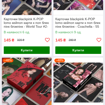
Карточки blackpink K-POP
Карточки blackpink K-POP
lomo кейпоп карти к поп блек
lomo кейпоп карти к поп блек
пінк блэкпінк - World Tour #2-
пінк блэкпінк - Coachella - 55
55 шт
шт
В наявності 6 од.
В наявності 9 од.
145
145
₴
₴
320 ₴
280 ₴
Купити
Купити
–48%
–48%