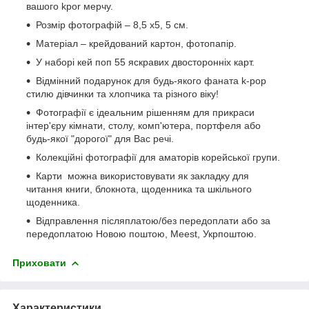
вашого kpor мерчу.
Розмір фотографій – 8,5 х5, 5 см.
Матеріал – крейдований картон, фотопапір.
У наборі кей поп 55 яскравих двосторонніх карт.
Відмінний подарунок для будь-якого фаната k-pop
стилю дівчинки та хлопчика та різного віку!
Фотографії є ідеальним рішенням для прикраси
інтер'єру кімнати, столу, комп'ютера, портфеля або
будь-якої "дорогої" для Вас речі.
Колекційні фотографії для аматорів корейської групи.
Карти можна використовувати як закладку для
читання книги, блокнота, щоденника та шкільного
щоденника.
Відправлення післяплатою/без передоплати або за
передоплатою Новою поштою, Meest, Укрпоштою.
Приховати
Характеристики