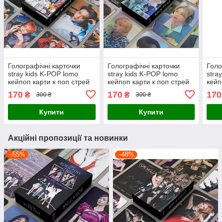
Голографічні карточки
Голографічні карточки
Голо
stray kids K-POP lomo
stray kids K-POP lomo
stra
кейпоп карти к поп стрей
кейпоп карти к поп стрей
кейп
кідс стрэйкідс СК - 5 star
кідс стрэйкідс СК -5th
кідс 
170
170
170
₴
₴
300 ₴
300 ₴
#1 - 55 шт
anniversary- 55 шт
55 ш
Купити
Купити
Акційні пропозиції та новинки
–55%
–48%