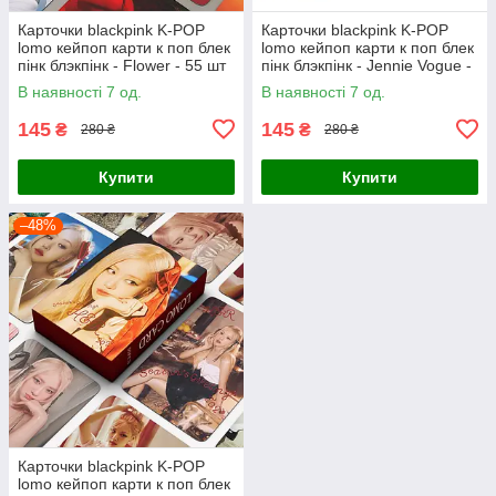
Карточки blackpink K-POP
Карточки blackpink K-POP
lomo кейпоп карти к поп блек
lomo кейпоп карти к поп блек
пінк блэкпінк - Flower - 55 шт
пінк блэкпінк - Jennie Vogue -
55 шт
В наявності 7 од.
В наявності 7 од.
145
145
₴
₴
280 ₴
280 ₴
Купити
Купити
–48%
Карточки blackpink K-POP
lomo кейпоп карти к поп блек