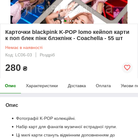
Карточки blackpink K-POP lomo кейпоп карти
к поп блек пінк блэкпінк - Coachella - 55 шт
Немає в наявності
Код: LC06-03
Роздріб
280
₴
Опис
Характеристики
Доставка
Оплата
Умови п
Опис
Фотографії K-POP колекційні.
Набір карт для фанатів музичної естрадної групи.
Ці милі карти стануть відмінним доповненням до