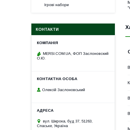
М
Ігрові набори
"
Х
КОНТАКТИ
MERSI.COM.UA, ФОП Заслоновский
О.Ю.
В
К
Олексій Заслоновський
В
В
вул. Широка, буд 37, 51263,
Спаське, Україна
М