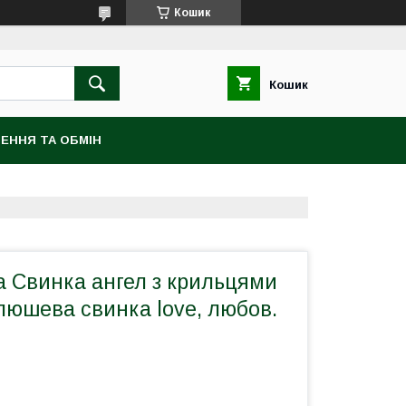
Кошик
Кошик
ЕННЯ ТА ОБМІН
а Свинка ангел з крильцями
люшева свинка love, любов.