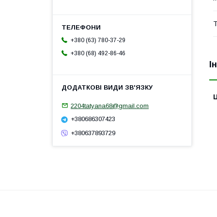
Т
+380 (63) 780-37-29
+380 (68) 492-86-46
І
Ц
2204tatyana68@gmail.com
+380686307423
+380637893729