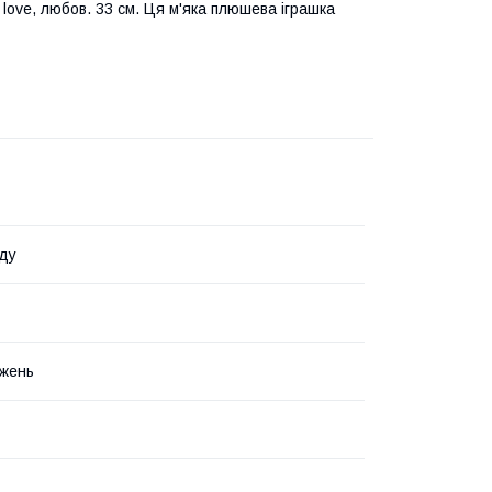
love, любов. 33 см. Ця м'яка плюшева іграшка
ду
жень