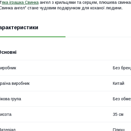
'
яка іграшка Свинка
ангел з крильцями та серцем, плюшева свинка 
Свинка ангел" стане чудовим подарунком для коханої людини.
арактеристики
Основні
иробник
Без брен
раїна виробник
Китай
ікова група
Без обме
исота
35 см
атеріал
Плюш