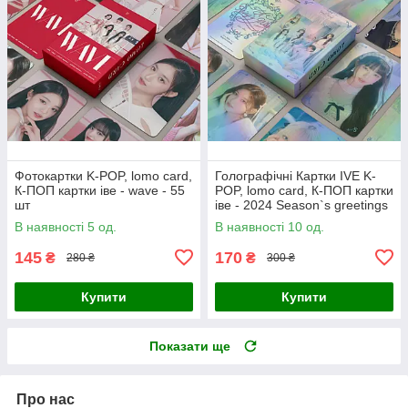
Фотокартки K-POP, lomo card,
Голографічні Картки IVE K-
К-ПОП картки іве - wave - 55
POP, lomo card, К-ПОП картки
шт
іве - 2024 Season`s greetings
- 55 шт
В наявності 5 од.
В наявності 10 од.
145
170
₴
₴
280 ₴
300 ₴
Купити
Купити
Показати ще
Про нас