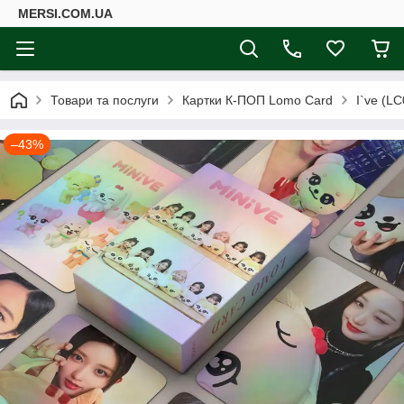
MERSI.COM.UA
Товари та послуги
Картки К-ПОП Lomo Card
I`ve (LC
–43%