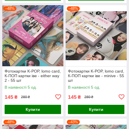
–48%
–48%
Фотокартки K-POP, lomo card,
Фотокартки K-POP, lomo card,
К-ПОП картки іве - either way
К-ПОП картки іве - minive - 55
2 - 55 шт
шт
В наявності 5 од.
В наявності 5 од.
145
145
₴
₴
280 ₴
280 ₴
Купити
Купити
–48%
–43%