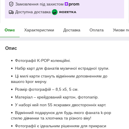
Замовлення під захистом
Доступна доставка
Опис
Характеристики
Доставка
Оплата
Умови п
Опис
Фотографії K-POP колекційні.
Набір карт для фанатів музичної естрадної групи.
Ці милі карти стануть відмінним доповненням до
вашого kpor мерчу.
Розмір фотографій – 8,5 х5, 5 см.
Матеріал – крейдований картон, фотопапір.
У наборі кей поп 55 яскравих двосторонніх карт.
Відмінний подарунок для будь-якого фаната k-pop
стилю дівчинки та хлопчика та різного віку!
Фотографії є ідеальним рішенням для прикраси