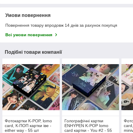
Умови повернення
Повернення товару впродовж 14 днів за рахунок покупця
Всі умови повернення
Подібні товари компанії
Фотокартки K-POP, lomo
Голографічні картки
Фото
card, К-ПОП картки іве -
ENHYPEN K-POP lomo
card
either way - 55 шт
card картки - You #2 - 55
mini