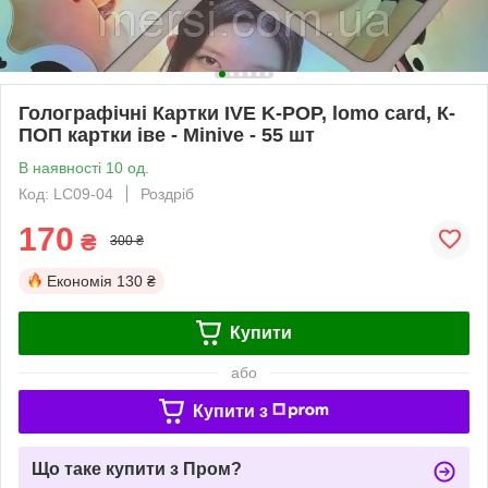
Голографічні Картки IVE K-POP, lomo card, К-
ПОП картки іве - Minive - 55 шт
В наявності 10 од.
Код: LC09-04
Роздріб
170
₴
300 ₴
Економія
130 ₴
Купити
або
Купити з
Що таке купити з Пром?