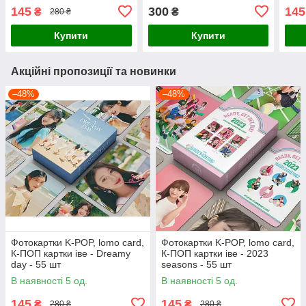
од
145
300
145
₴
₴
280 ₴
Купити
Купити
Акційні пропозиції та новинки
–48%
–48%
Фотокартки K-POP, lomo card,
Фотокартки K-POP, lomo card,
К-ПОП картки іве - Dreamy
К-ПОП картки іве - 2023
day - 55 шт
seasons - 55 шт
В наявності 5 од.
В наявності 5 од.
145
145
₴
₴
280 ₴
280 ₴