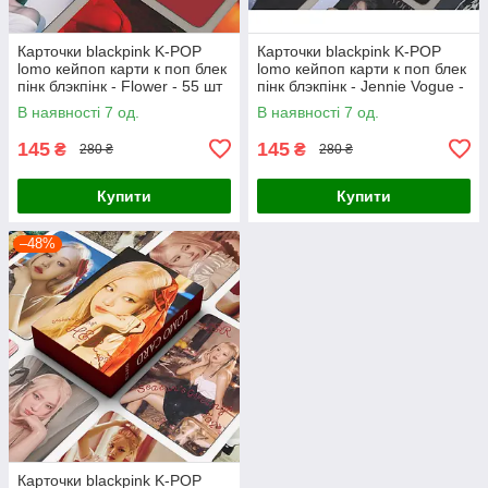
Карточки blackpink K-POP
Карточки blackpink K-POP
lomo кейпоп карти к поп блек
lomo кейпоп карти к поп блек
пінк блэкпінк - Flower - 55 шт
пінк блэкпінк - Jennie Vogue -
55 шт
В наявності 7 од.
В наявності 7 од.
145
145
₴
₴
280 ₴
280 ₴
Купити
Купити
–48%
Карточки blackpink K-POP