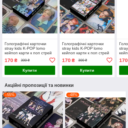
Голографічні карточки
Голографічні карточки
Голо
stray kids K-POP lomo
stray kids K-POP lomo
stra
кейпоп карти к поп стрей
кейпоп карти к поп стрей
кейп
кідс стрэйкідс СК -5th
кідс стрэйкідс СК - 5 star
кідс
170
170
170
₴
₴
300 ₴
300 ₴
anniversary- 55 шт
#1 - 55 шт
Soun
Купити
Купити
Акційні пропозиції та новинки
–55%
–48%