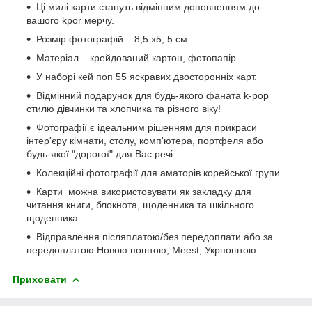
Ці милі карти стануть відмінним доповненням до
вашого kpor мерчу.
Розмір фотографій – 8,5 х5, 5 см.
Матеріал – крейдований картон, фотопапір.
У наборі кей поп 55 яскравих двосторонніх карт.
Відмінний подарунок для будь-якого фаната k-pop
стилю дівчинки та хлопчика та різного віку!
Фотографії є ідеальним рішенням для прикраси
інтер'єру кімнати, столу, комп'ютера, портфеля або
будь-якої "дорогої" для Вас речі.
Колекційні фотографії для аматорів корейської групи.
Карти можна використовувати як закладку для
читання книги, блокнота, щоденника та шкільного
щоденника.
Відправлення післяплатою/без передоплати або за
передоплатою Новою поштою, Meest, Укрпоштою.
Приховати