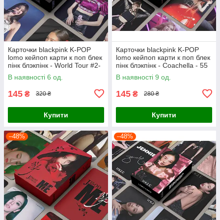
Карточки blackpink K-POP
Карточки blackpink K-POP
lomo кейпоп карти к поп блек
lomo кейпоп карти к поп блек
пінк блэкпінк - World Tour #2-
пінк блэкпінк - Coachella - 55
55 шт
шт
В наявності 6 од.
В наявності 9 од.
145
145
₴
₴
320 ₴
280 ₴
Купити
Купити
–48%
–48%