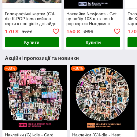
Голокрафічні картки (G)I-
Наклейки Newjeans - Get
Голо
dle K-POP lomo кейпоп
up набір 103 шт к поп k
dle 
карти к поп gidle джі айдл
pop картки Ньюджинс
карт
дж ідл картки - I Feel
ломо карти наліпки
дж і
170
150
170
₴
₴
300 ₴
240 ₴
Butterfly - 55 шт
55 ш
Купити
Купити
Акційні пропозиції та новинки
–38%
–38%
Наклейки (G)I-dle - Card
Наклейки (G)I-dle - Heat