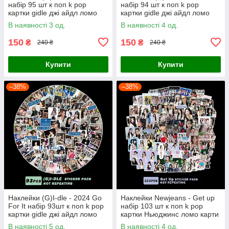
набір 95 шт к поп k pop
набір 94 шт к поп k pop
картки gidle джі айдл ломо
картки gidle джі айдл ломо
карти наліпки
карти наліпки
В наявності 3 од.
В наявності 4 од.
150
150
₴
₴
240 ₴
240 ₴
Купити
Купити
–38%
–38%
Наклейки (G)I-dle - 2024 Go
Наклейки Newjeans - Get up
For It набір 93шт к поп k pop
набір 103 шт к поп k pop
картки gidle джі айдл ломо
картки Ньюджинс ломо карти
карти наліпки
наліпки
В наявності 5 од.
В наявності 4 од.