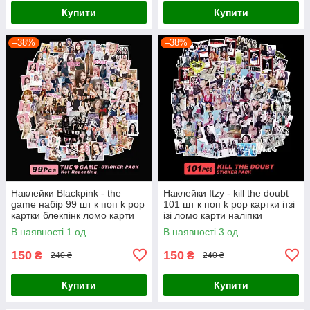
Купити
Купити
–38%
–38%
Наклейки Blackpink - the
Наклейки Itzy - kill the doubt
game набір 99 шт к поп k pop
101 шт к поп k pop картки ітзі
картки блекпінк ломо карти
ізі ломо карти наліпки
наліпки
В наявності 1 од.
В наявності 3 од.
150
150
₴
₴
240 ₴
240 ₴
Купити
Купити