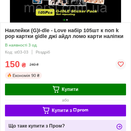
Наклейки (G)I-dle - Love набір 105шт к поп k
pop картки gidle джі айдл ломо карти наліпки
В наявності 3 од.
Код: st03-03
Роздріб
150
₴
240 ₴
Економія
90 ₴
Купити
або
Купити з
Що таке купити з Пром?