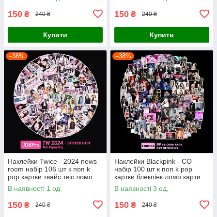
150
150
₴
₴
240 ₴
240 ₴
Купити
Купити
–38%
–38%
Наклейки Twice - 2024 news
Наклейки Blackpink - CO
room набір 106 шт к поп k
набір 100 шт к поп k pop
pop картки твайс твіс ломо
картки блекпінк ломо карти
карти наліпки
наліпки
В наявності 1 од.
В наявності 3 од.
150
150
₴
₴
240 ₴
240 ₴