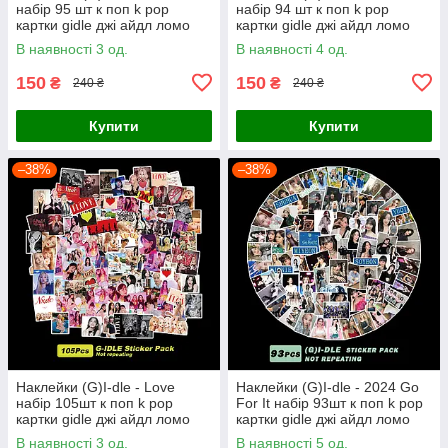
набір 95 шт к поп k pop
набір 94 шт к поп k pop
картки gidle джі айдл ломо
картки gidle джі айдл ломо
карти наліпки
карти наліпки
В наявності 3 од.
В наявності 4 од.
150
150
₴
₴
240 ₴
240 ₴
Купити
Купити
–38%
–38%
Наклейки (G)I-dle - Love
Наклейки (G)I-dle - 2024 Go
набір 105шт к поп k pop
For It набір 93шт к поп k pop
картки gidle джі айдл ломо
картки gidle джі айдл ломо
карти наліпки
карти наліпки
В наявності 3 од.
В наявності 5 од.