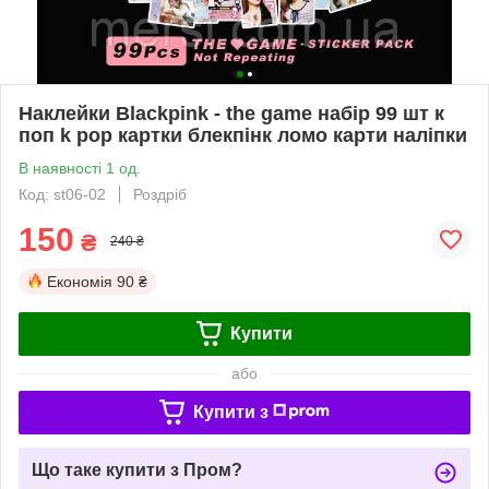
Наклейки Blackpink - the game набір 99 шт к
поп k pop картки блекпінк ломо карти наліпки
В наявності 1 од.
Код: st06-02
Роздріб
150
₴
240 ₴
Економія
90 ₴
Купити
або
Купити з
Що таке купити з Пром?