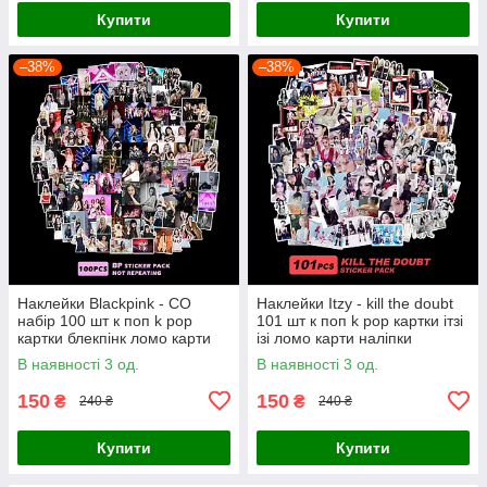
Купити
Купити
–38%
–38%
Наклейки Blackpink - CO
Наклейки Itzy - kill the doubt
набір 100 шт к поп k pop
101 шт к поп k pop картки ітзі
картки блекпінк ломо карти
ізі ломо карти наліпки
наліпки
В наявності 3 од.
В наявності 3 од.
150
150
₴
₴
240 ₴
240 ₴
Купити
Купити