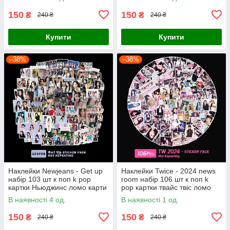
150
150
₴
₴
240 ₴
240 ₴
Купити
Купити
–38%
–38%
Наклейки Newjeans - Get up
Наклейки Twice - 2024 news
набір 103 шт к поп k pop
room набір 106 шт к поп k
картки Ньюджинс ломо карти
pop картки твайс твіс ломо
наліпки
карти наліпки
В наявності 4 од.
В наявності 1 од.
150
150
₴
₴
240 ₴
240 ₴