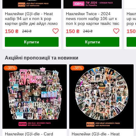
Наклейки (G)I-dle - Heat
Наклейки Twice - 2024
Накл
набір 94 шт к поп k pop
news room набір 106 шт к
up н
картки gidle джі айдл ломо
поп k pop картки твайс твіс
pop 
карти наліпки
ломо карти наліпки
ломо
150
150
150
₴
₴
240 ₴
240 ₴
Купити
Купити
Акційні пропозиції та новинки
–38%
–38%
Наклейки (G)I-dle - Card
Наклейки (G)I-dle - Heat