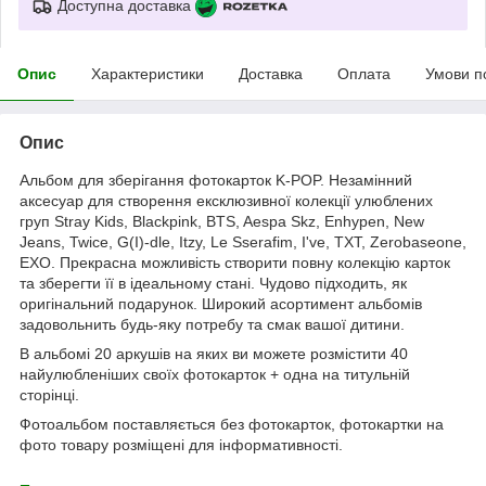
Доступна доставка
Опис
Характеристики
Доставка
Оплата
Умови п
Опис
Альбом для зберігання фотокарток K-POP. Незамінний
аксесуар для створення ексклюзивної колекції улюблених
груп Stray Kids, Blackpink, BTS, Aespa Skz, Enhypen, New
Jeans, Twice, G(I)-dle, Itzy, Le Sserafim, I've, TXT, Zerobaseone,
EXO. Прекрасна можливість створити повну колекцію карток
та зберегти її в ідеальному стані. Чудово підходить, як
оригінальний подарунок. Широкий асортимент альбомів
задовольнить будь-яку потребу та смак вашої дитини.
В альбомі 20 аркушів на яких ви можете розмістити 40
найулюбленіших своїх фотокарток + одна на титульній
сторінці.
Фотоальбом поставляється без фотокарток, фотокартки на
фото товару розміщені для інформативності.