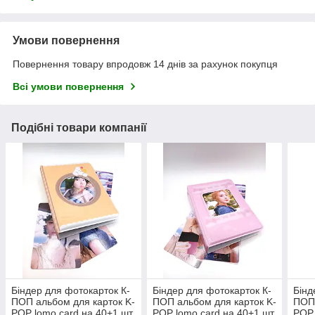
Умови повернення
Повернення товару впродовж 14 днів за рахунок покупця
Всі умови повернення
Подібні товари компанії
Біндер для фотокарток К-
Біндер для фотокарток К-
Бінд
ПОП альбом для карток K-
ПОП альбом для карток K-
ПОП 
POP lomo card на 40+1 шт
POP lomo card на 40+1 шт
POP 