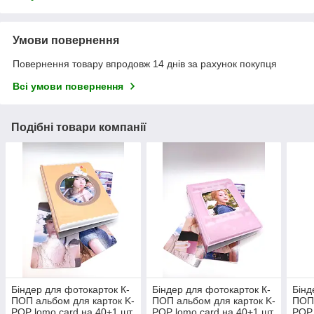
Умови повернення
Повернення товару впродовж 14 днів за рахунок покупця
Всі умови повернення
Подібні товари компанії
Біндер для фотокарток К-
Біндер для фотокарток К-
Бінд
ПОП альбом для карток K-
ПОП альбом для карток K-
ПОП 
POP lomo card на 40+1 шт
POP lomo card на 40+1 шт
POP 