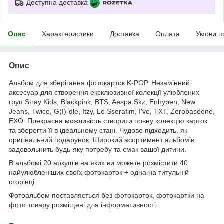
Доступна доставка
Опис
Характеристики
Доставка
Оплата
Умови п
Опис
Альбом для зберігання фотокарток K-POP. Незамінний
аксесуар для створення ексклюзивної колекції улюблених
груп Stray Kids, Blackpink, BTS, Aespa Skz, Enhypen, New
Jeans, Twice, G(I)-dle, Itzy, Le Sserafim, I've, TXT, Zerobaseone,
EXO. Прекрасна можливість створити повну колекцію карток
та зберегти її в ідеальному стані. Чудово підходить, як
оригінальний подарунок. Широкий асортимент альбомів
задовольнить будь-яку потребу та смак вашої дитини.
В альбомі 20 аркушів на яких ви можете розмістити 40
найулюбленіших своїх фотокарток + одна на титульній
сторінці.
Фотоальбом поставляється без фотокарток, фотокартки на
фото товару розміщені для інформативності.