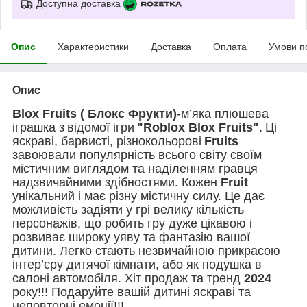
Доступна доставка
Опис
Характеристики
Доставка
Оплата
Умови п
Опис
Blox Fruits ( Блокс Фрукти)
-м’яка плюшева
іграшка з
відомої ігри
"Roblox Blox Fruits"
.
Ці
яскраві, барвисті, різнокольорові
Fruits
завоювали популярність всього світу своїм
містичним виглядом та наділенням гравця
надзвичайними здібностями. Кожен
Fruit
унікальний і має різну містичну силу. Це дає
можливість задіяти у грі велику кількість
персонажів, що робить гру дуже цікавою і
розвиває широку уяву та фантазію вашої
дитини. Легко стають незвичайною прикрасою
інтер’єру дитячої кімнати, або як подушка в
салоні автомобіля. Хіт продаж та тренд
2024
року!!! Подаруйте вашій дитині яскраві та
неповторні емоції!!!