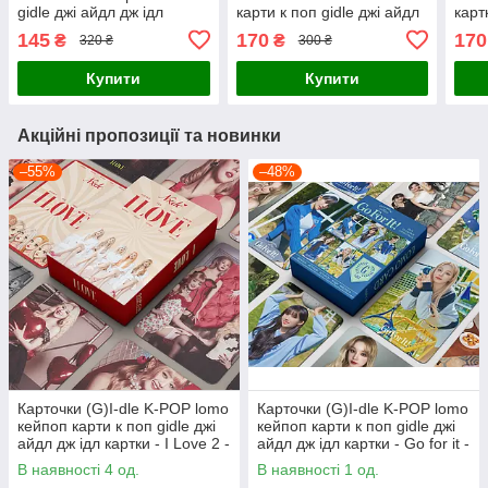
gidle джі айдл дж ідл
карти к поп gidle джі айдл
карт
картки - I Love 2 - 55 шт
дж ідл картки - I Feel
gree
145
170
170
₴
₴
320 ₴
300 ₴
Butterfly - 55 шт
Купити
Купити
Акційні пропозиції та новинки
–55%
–48%
Карточки (G)I-dle K-POP lomo
Карточки (G)I-dle K-POP lomo
кейпоп карти к поп gidle джі
кейпоп карти к поп gidle джі
айдл дж ідл картки - I Love 2 -
айдл дж ідл картки - Go for it -
55 шт
55 шт
В наявності 4 од.
В наявності 1 од.