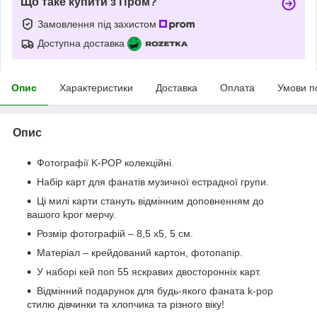
Що таке купити з Пром?
Замовлення під захистом
Доступна доставка
Опис
Характеристики
Доставка
Оплата
Умови п
Опис
Фотографії K-POP колекційні.
Набір карт для фанатів музичної естрадної групи.
Ці милі карти стануть відмінним доповненням до
вашого kpor мерчу.
Розмір фотографій – 8,5 х5, 5 см.
Матеріал – крейдований картон, фотопапір.
У наборі кей поп 55 яскравих двосторонніх карт.
Відмінний подарунок для будь-якого фаната k-pop
стилю дівчинки та хлопчика та різного віку!