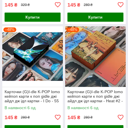
145
145
₴
₴
320 ₴
280 ₴
Купити
Купити
–48%
–48%
Карточки (G)I-dle K-POP lomo
Карточки (G)I-dle K-POP lomo
кейпоп карти к поп gidle джі
кейпоп карти к поп gidle джі
айдл дж ідл картки - I Do - 55
айдл дж ідл картки - Heat #2 -
шт
55 шт
В наявності 6 од.
В наявності 6 од.
145
145
₴
₴
280 ₴
280 ₴