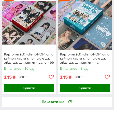
Карточки (G)I-dle K-POP lomo
Карточки (G)I-dle K-POP lomo
кейпоп карти к поп gidle джі
кейпоп карти к поп gidle джі
айдл дж ідл картки - Land - 55
айдл дж ідл картки - I am
шт
Free-ty #2 - 55 шт
В наявності 10 од.
В наявності 9 од.
145
145
₴
₴
280 ₴
280 ₴
Купити
Купити
Показати ще