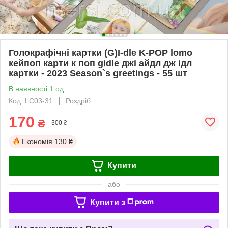
Голокрафічні картки (G)I-dle K-POP lomo
кейпоп карти к поп gidle джі айдл дж ідл
картки - 2023 Season`s greetings - 55 шт
В наявності 1 од.
Код: LC03-31
Роздріб
170
₴
300 ₴
Економія
130 ₴
Купити
або
Купити з