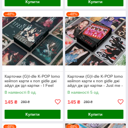
Купити
Купити
–48%
–48%
Карточки (G)I-dle K-POP lomo
Карточки (G)I-dle K-POP lomo
кейпоп карти к поп gidle джі
кейпоп карти к поп gidle джі
айдл дж ідл картки - I Feel
айдл дж ідл картки - Just me -
Butterfly - 55 шт
55 шт
В наявності 8 од.
В наявності 5 од.
145
145
₴
₴
280 ₴
280 ₴
Купити
Купити
–48%
–48%