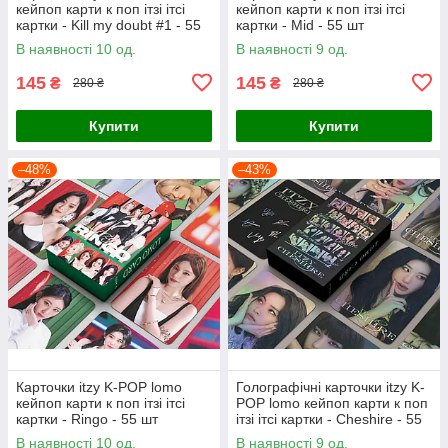
кейпоп карти к поп ітзі ітсі
кейпоп карти к поп ітзі ітсі
картки - Kill my doubt #1 - 55
картки - Mid - 55 шт
шт
В наявності 10 од.
В наявності 9 од.
145
145
₴
₴
280 ₴
280 ₴
Купити
Купити
–48%
–43%
Карточки itzy K-POP lomo
Голографічні карточки itzy K-
кейпоп карти к поп ітзі ітсі
POP lomo кейпоп карти к поп
картки - Ringo - 55 шт
ітзі ітсі картки - Cheshire - 55
шт
В наявності 10 од.
В наявності 9 од.