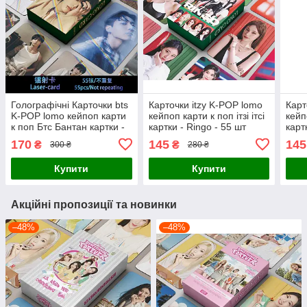
Голографічні Карточки bts
Карточки itzy K-POP lomo
Карт
K-POP lomo кейпоп карти
кейпоп карти к поп ітзі ітсі
кейпо
к поп Бтс Бантан картки -
картки - Ringo - 55 шт
карт
Jungkook - 55 шт
fore
170
145
145
₴
₴
300 ₴
280 ₴
Купити
Купити
Акційні пропозиції та новинки
–48%
–48%