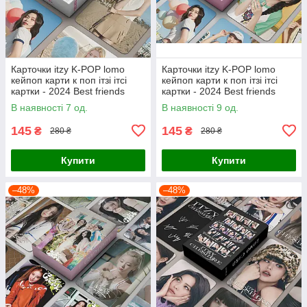
Карточки itzy K-POP lomo
Карточки itzy K-POP lomo
кейпоп карти к поп ітзі ітсі
кейпоп карти к поп ітзі ітсі
картки - 2024 Best friends
картки - 2024 Best friends
forever #2 - 55 шт
forever #1 - 55 шт
В наявності 7 од.
В наявності 9 од.
145
145
₴
₴
280 ₴
280 ₴
Купити
Купити
–48%
–48%