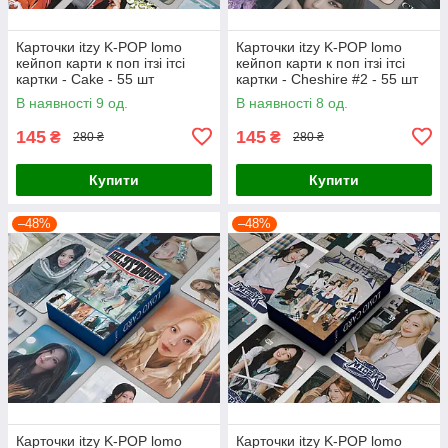
Карточки itzy K-POP lomo
Карточки itzy K-POP lomo
кейпоп карти к поп ітзі ітсі
кейпоп карти к поп ітзі ітсі
картки - Cake - 55 шт
картки - Cheshire #2 - 55 шт
В наявності 9 од.
В наявності 8 од.
145
145
₴
₴
280 ₴
280 ₴
Купити
Купити
–48%
–48%
Карточки itzy K-POP lomo
Карточки itzy K-POP lomo