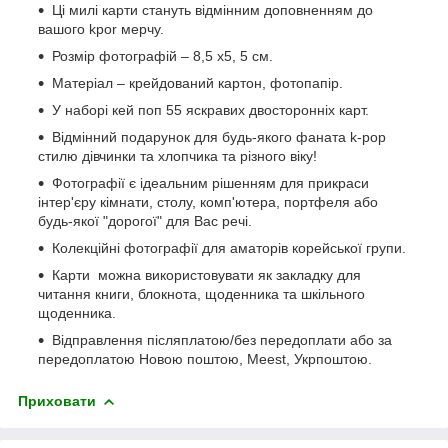
Ці милі карти стануть відмінним доповненням до
вашого kpor мерчу.
Розмір фотографій – 8,5 х5, 5 см.
Матеріал – крейдований картон, фотопапір.
У наборі кей поп 55 яскравих двосторонніх карт.
Відмінний подарунок для будь-якого фаната k-pop
стилю дівчинки та хлопчика та різного віку!
Фотографії є ідеальним рішенням для прикраси
інтер'єру кімнати, столу, комп'ютера, портфеля або
будь-якої "дорогої" для Вас речі.
Колекційні фотографії для аматорів корейської групи.
Карти можна використовувати як закладку для
читання книги, блокнота, щоденника та шкільного
щоденника.
Відправлення післяплатою/без передоплати або за
передоплатою Новою поштою, Meest, Укрпоштою.
Приховати