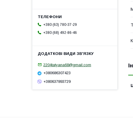
М
Т
+380 (63) 780-37-29
+380 (68) 492-86-46
К
2204tatyana68@gmail.com
І
+380686307423
+380637893729
Ц