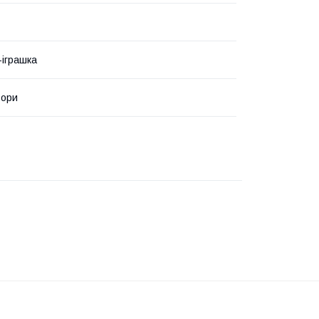
іграшка
ьори