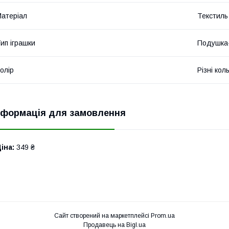
атеріал
Текстиль
ип іграшки
Подушка-
олір
Різні кол
нформація для замовлення
іна:
349 ₴
Сайт створений на маркетплейсі
Prom.ua
Продавець на Bigl.ua