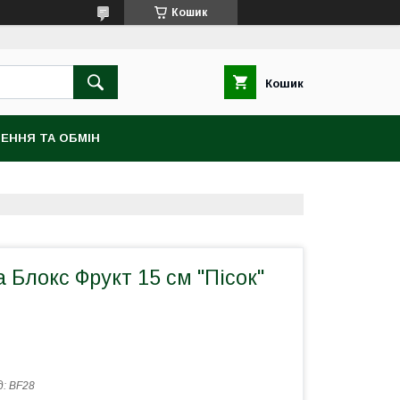
Кошик
Кошик
ЕННЯ ТА ОБМІН
а Блокс Фрукт 15 см "Пісок"
д:
BF28