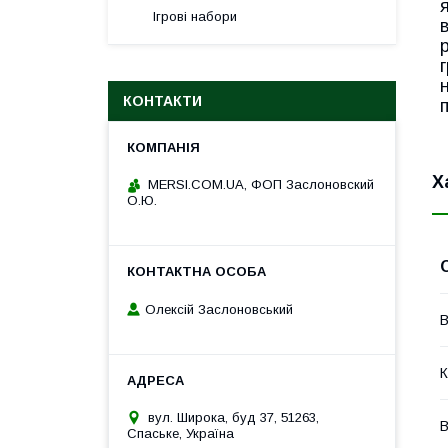
Ігрові набори
КОНТАКТИ
Х
MERSI.COM.UA, ФОП Заслоновский
О.Ю.
Олексій Заслоновський
В
К
вул. Широка, буд 37, 51263,
В
Спаське, Україна