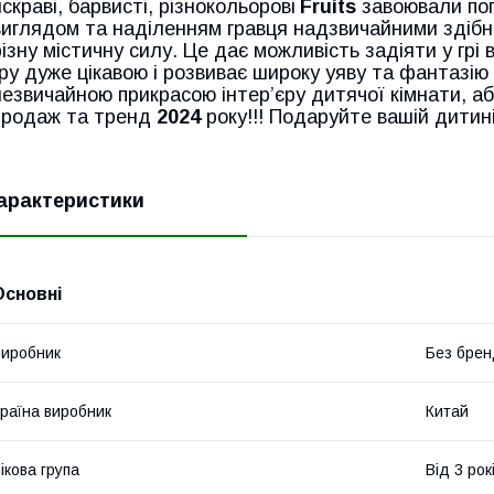
яскраві, барвисті, різнокольорові
Fruits
завоювали поп
виглядом та наділенням гравця надзвичайними здіб
різну містичну силу. Це дає можливість задіяти у грі 
гру дуже цікавою і розвиває широку уяву та фантазію
незвичайною прикрасою інтер’єру дитячої кімнати, аб
продаж та тренд
2024
року!!! Подаруйте вашій дитині 
арактеристики
Основні
иробник
Без брен
раїна виробник
Китай
ікова група
Від 3 рок