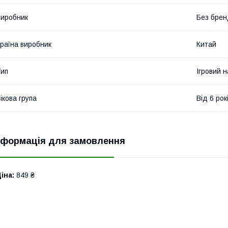
иробник
Без брен
раїна виробник
Китай
ип
Ігровий н
ікова група
Від 6 рок
нформація для замовлення
іна:
849 ₴