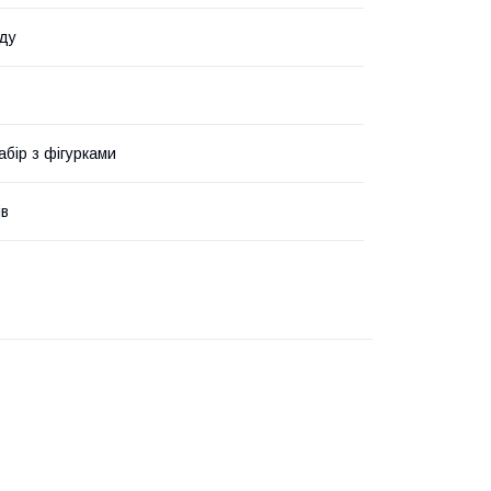
ду
абір з фігурками
ів