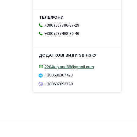
+380 (63) 780-37-29
+380 (68) 492-86-46
2204tatyana68@gmail.com
+380686307423
+380637893729