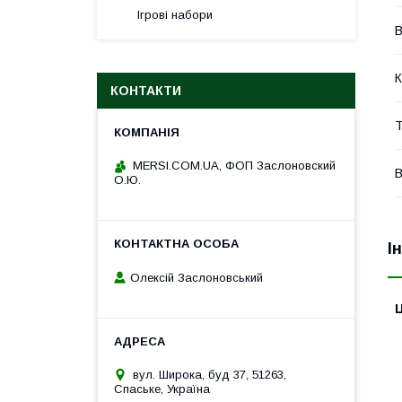
Ігрові набори
В
К
КОНТАКТИ
Т
MERSI.COM.UA, ФОП Заслоновский
В
О.Ю.
І
Олексій Заслоновський
Ц
вул. Широка, буд 37, 51263,
Спаське, Україна