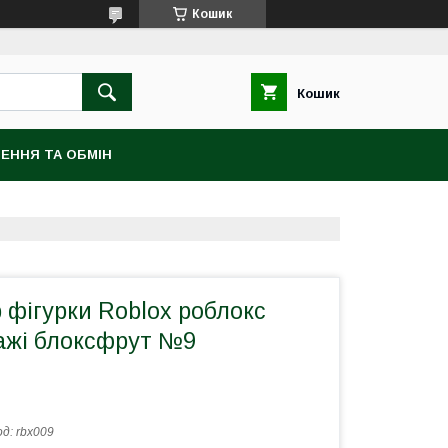
Кошик
Кошик
ЕННЯ ТА ОБМІН
р фігурки Roblox роблокс
нажі блоксфрут №9
од:
rbx009