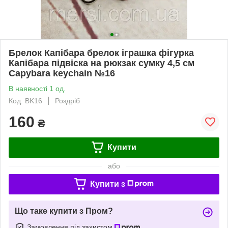
Брелок Капібара брелок іграшка фігурка
Капібара підвіска на рюкзак сумку 4,5 см
Сapybara keychain №16
В наявності 1 од.
Код: BK16
Роздріб
160
₴
Купити
або
Купити з
Що таке купити з Пром?
Замовлення під захистом