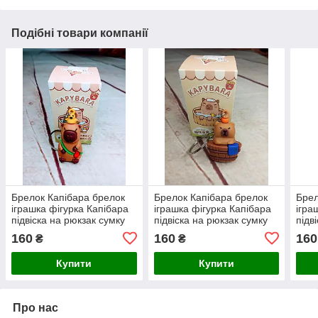
Подібні товари компанії
Брелок Капібара брелок
Брелок Капібара брелок
Брел
іграшка фігурка Капібара
іграшка фігурка Капібара
ігра
підвіска на рюкзак сумку
підвіска на рюкзак сумку
підв
4,5 см Сapybara keychain
4,5 см Сapybara keychain
4,5 
160
160
160
₴
₴
№13
№18
№2
Купити
Купити
Про нас